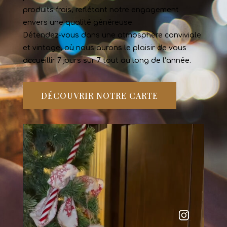
produits frais, reflétant notre engagement
envers une qualité généreuse.
Détendez-vous dans une atmosphère conviviale
et vintage, où nous aurons le plaisir de vous
accueillir 7 jours sur 7 tout au long de l’année.
DÉCOUVRIR NOTRE CARTE
Lecteur
vidéo