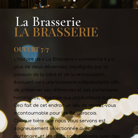
La Brasserie
LA BRASSERIE
OUVERT 7/7
L’histoire de « La Brasserie » commence il y a
plus de deux décennies, imprégnée par la
passion de la bière et de la restauration,
évoluant vers une brasserie indépendante afin
de préserver ses références et ses partenaires
historiques, attachée aux producteurs locaux.
Ceci fait de cet endroit un lieu de rendez-vous
incontournable pour les Bergeracois.
Chaque bière que nous vous servons est
soigneusement sélectionnée avec notre
partenaire, et les plats sont élaborés avec des